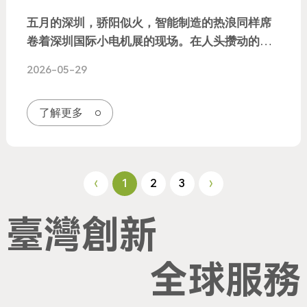
五月的深圳，骄阳似火，智能制造的热浪同样席
卷着深圳国际小电机展的现场。在人头攒动的展
馆中，一台正以极高频次、极高精度稳定运转
2026-05-29
的“工业巨兽”成为了全场瞩目的焦点——它就是
来自銘勖精密机械的 THD-60 高速精密衝床。
了解更多
1
2
3
臺灣創新
創
全球服務
新