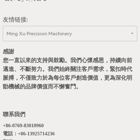
鋼
友情链接:
鐵
Ming Xu Precision Machinery
精
度
感謝
您一直以來的支持與鼓勵。我們心懷感恩，持續向前
永
邁進、不斷努力。我們始終關注客戶需求，緊扣時代
遠
脈搏，不僅致力於為每位客戶創造價值，更為深化明
計
勖機械的品牌價值而不懈奮鬥。
較
於
聯系我們
毫
+86-0769-83010960
釐
電話：+86-13925714236